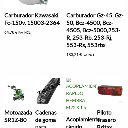
Carburador Kawasaki
Carburador Gz-45, Gz-
Fc-150v, 15003-2364
50, Bcz-4500, Bcz-
4505, Bcz-5000,253-
64,78
€
IVA INCL.
R, 253-Rb, 253-Rj,
553-Rs, 553rbx
183,21
€
IVA INCL.
Motoazada
Cadenas
Piloto
Acoplamiento
SR1Z-80
de goma
Trasero
rápido
para
Britax