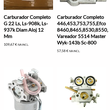
Carburador Completo
Carburador Completo
G 22 Ls, Ls-908k, Ls-
446,453,753,755,Efco
937k Diam Aloj 12
8460,8465,8530,8550,
Mm
Vareador 5514 Master
Wyk-143b Sc-800
109,67
€
IVA INCL.
57,58
€
IVA INCL.