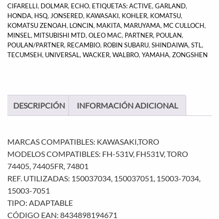
CIFARELLI
,
DOLMAR
,
ECHO
,
ETIQUETAS: ACTIVE
,
GARLAND
,
HONDA
,
HSQ
,
JONSERED
,
KAWASAKI
,
KOHLER
,
KOMATSU
,
KOMATSU ZENOAH
,
LONCIN
,
MAKITA
,
MARUYAMA
,
MC CULLOCH
,
MINSEL
,
MITSUBISHI MTD
,
OLEO MAC
,
PARTNER
,
POULAN
,
POULAN/PARTNER
,
RECAMBIO
,
ROBIN SUBARU
,
SHINDAIWA
,
STL
,
TECUMSEH
,
UNIVERSAL
,
WACKER
,
WALBRO
,
YAMAHA
,
ZONGSHEN
DESCRIPCIÓN
INFORMACIÓN ADICIONAL
MARCAS COMPATIBLES: KAWASAKI,TORO
MODELOS COMPATIBLES: FH-531V, FH531V, TORO
74405, 74405FR, 74801
REF. UTILIZADAS: 150037034, 150037051, 15003-7034,
15003-7051
TIPO: ADAPTABLE
CÓDIGO EAN: 8434898194671