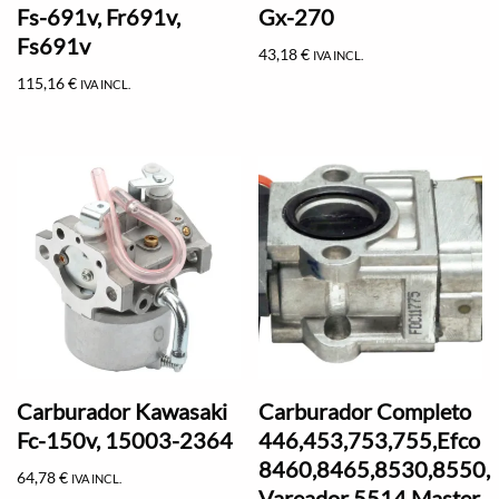
Fs-691v, Fr691v,
Gx-270
Fs691v
43,18
€
IVA INCL.
115,16
€
IVA INCL.
Carburador Kawasaki
Carburador Completo
Fc-150v, 15003-2364
446,453,753,755,Efco
8460,8465,8530,8550,
64,78
€
IVA INCL.
Vareador 5514 Master