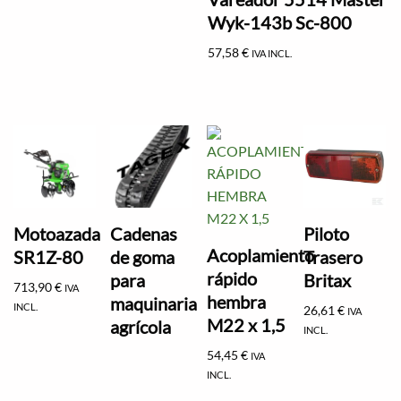
Wyk-143b Sc-800
57,58
€
IVA INCL.
Motoazada
Cadenas
Piloto
Acoplamiento
SR1Z-80
de goma
Trasero
rápido
para
Britax
713,90
€
IVA
hembra
maquinaria
INCL.
26,61
€
IVA
M22 x 1,5
agrícola
INCL.
54,45
€
IVA
INCL.