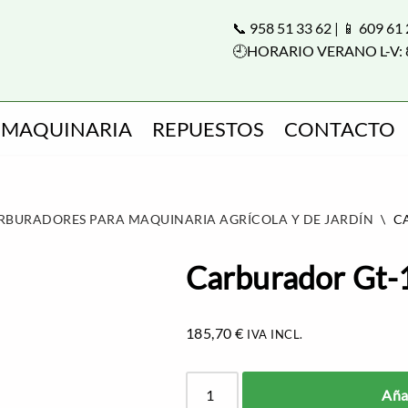
📞 958 51 33 62 | 📱 609 61
🕘HORARIO VERANO L-V: 
MAQUINARIA
REPUESTOS
CONTACTO
RBURADORES PARA MAQUINARIA AGRÍCOLA Y DE JARDÍN
\
C
Carburador Gt
185,70
€
IVA INCL.
Añad