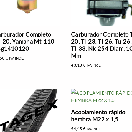
rburador Completo
Carburador Completo T
-20, Yamaha Mt-110
20, Tl-23, Tl-26, Tu-26,
8g1410120
Tl-33, Nk-254 Diam. 1
Mm
,50
€
IVA INCL.
43,18
€
IVA INCL.
Acoplamiento rápido
hembra M22 x 1,5
54,45
€
IVA INCL.