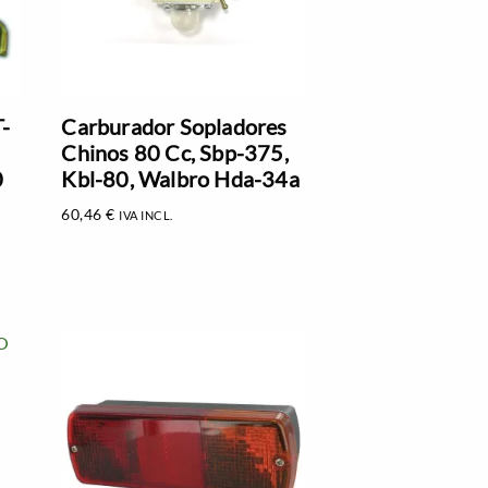
-
Carburador Sopladores
Chinos 80 Cc, Sbp-375,
0
Kbl-80, Walbro Hda-34a
60,46
€
IVA INCL.