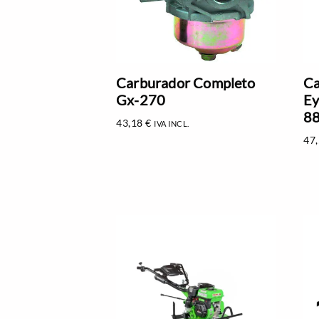
Carburador Completo
Ca
Gx-270
Ey
8
43,18
€
IVA INCL.
47