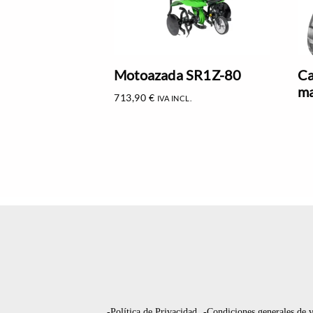
Motoazada SR1Z-80
Ca
ma
713,90
€
IVA INCL.
-Política de Privacidad
-Condiciones generales de 