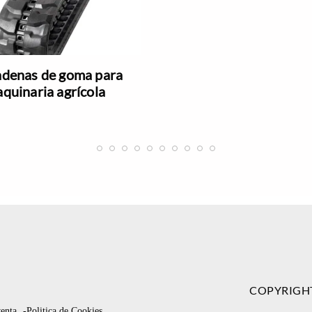
denas de goma para
quinaria agrícola
COPYRIGH
venta
-Politica de Cookies