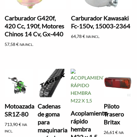
Carburador G420f,
Carburador Kawasaki
420 Cc, 190f, Motores
Fc-150v, 15003-2364
Chinos 14 Cv, Gx-440
64,78
€
IVA INCL.
57,58
€
IVA INCL.
Motoazada
Cadenas
Piloto
Acoplamiento
SR1Z-80
de goma
Trasero
rápido
para
Britax
713,90
€
IVA
hembra
maquinaria
INCL.
26,61
€
IVA