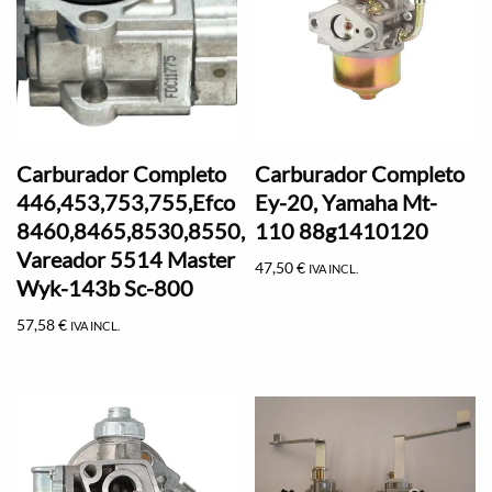
Carburador Completo
Carburador Completo
446,453,753,755,Efco
Ey-20, Yamaha Mt-
8460,8465,8530,8550,
110 88g1410120
Vareador 5514 Master
47,50
€
IVA INCL.
Wyk-143b Sc-800
57,58
€
IVA INCL.