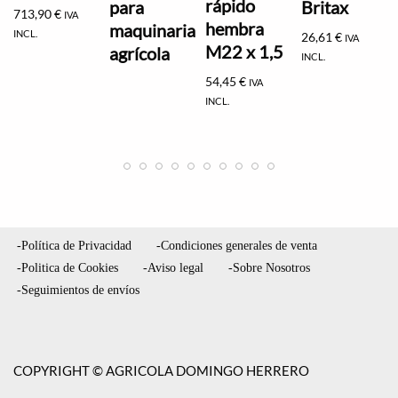
rápido
para
Britax
713,90
€
IVA
hembra
maquinaria
INCL.
26,61
€
IVA
M22 x 1,5
agrícola
INCL.
54,45
€
IVA
INCL.
-Política de Privacidad
-Condiciones generales de venta
-Politica de Cookies
-Aviso legal
-Sobre Nosotros
-Seguimientos de envíos
COPYRIGHT © AGRICOLA DOMINGO HERRERO