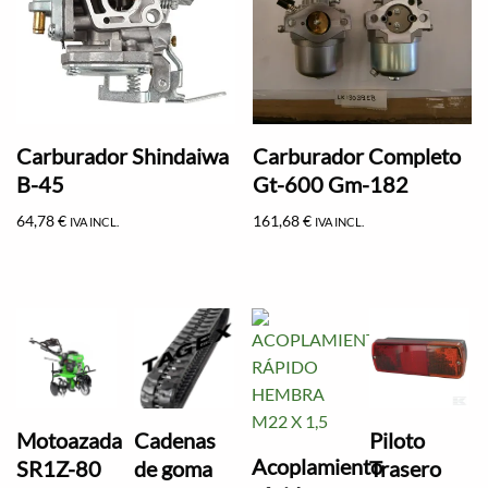
Carburador Shindaiwa
Carburador Completo
B-45
Gt-600 Gm-182
64,78
€
161,68
€
IVA INCL.
IVA INCL.
Motoazada
Cadenas
Piloto
Acoplamiento
SR1Z-80
de goma
Trasero