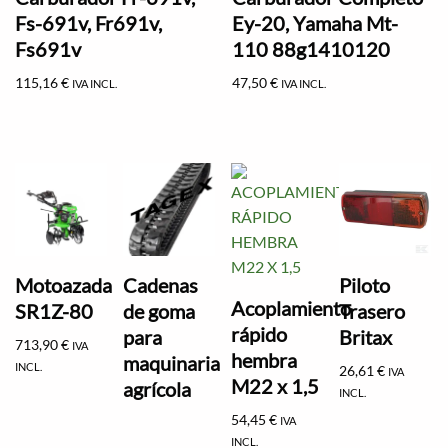
Fs-691v, Fr691v,
Ey-20, Yamaha Mt-
Fs691v
110 88g1410120
115,16
€
47,50
€
IVA INCL.
IVA INCL.
Motoazada
Cadenas
Piloto
Acoplamiento
SR1Z-80
de goma
Trasero
rápido
para
Britax
713,90
€
IVA
hembra
maquinaria
INCL.
26,61
€
IVA
M22 x 1,5
agrícola
INCL.
54,45
€
IVA
INCL.