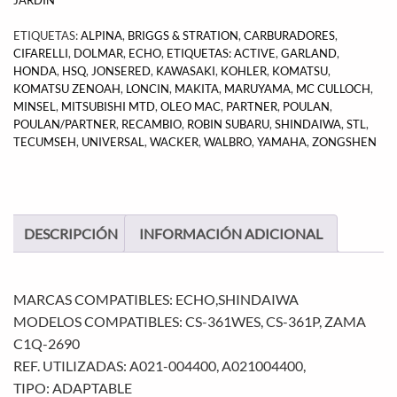
ETIQUETAS:
ALPINA
,
BRIGGS & STRATION
,
CARBURADORES
,
CIFARELLI
,
DOLMAR
,
ECHO
,
ETIQUETAS: ACTIVE
,
GARLAND
,
HONDA
,
HSQ
,
JONSERED
,
KAWASAKI
,
KOHLER
,
KOMATSU
,
KOMATSU ZENOAH
,
LONCIN
,
MAKITA
,
MARUYAMA
,
MC CULLOCH
,
MINSEL
,
MITSUBISHI MTD
,
OLEO MAC
,
PARTNER
,
POULAN
,
POULAN/PARTNER
,
RECAMBIO
,
ROBIN SUBARU
,
SHINDAIWA
,
STL
,
TECUMSEH
,
UNIVERSAL
,
WACKER
,
WALBRO
,
YAMAHA
,
ZONGSHEN
DESCRIPCIÓN
INFORMACIÓN ADICIONAL
MARCAS COMPATIBLES: ECHO,SHINDAIWA
MODELOS COMPATIBLES: CS-361WES, CS-361P, ZAMA
C1Q-2690
REF. UTILIZADAS: A021-004400, A021004400,
TIPO: ADAPTABLE