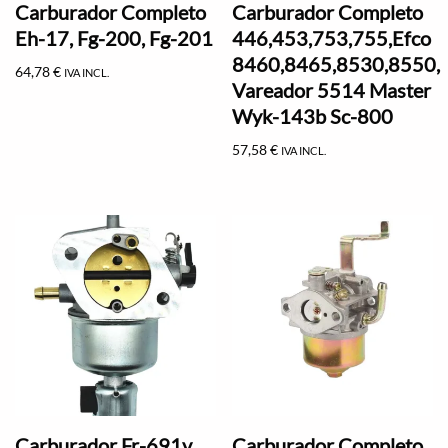
Carburador Completo
Carburador Completo
Eh-17, Fg-200, Fg-201
446,453,753,755,Efco
8460,8465,8530,8550,
64,78
€
IVA INCL.
Vareador 5514 Master
Wyk-143b Sc-800
57,58
€
IVA INCL.
Carburador Fr-691v,
Carburador Completo