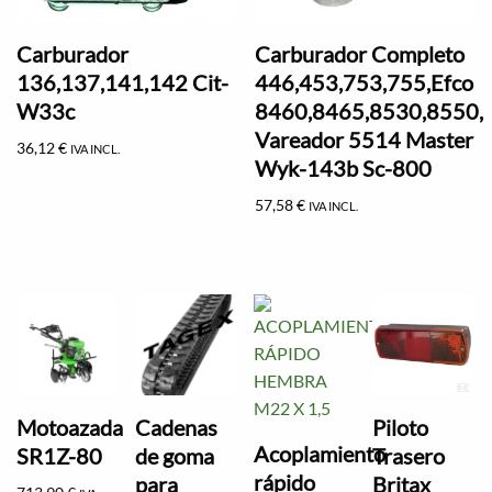
Carburador
Carburador Completo
136,137,141,142 Cit-
446,453,753,755,Efco
W33c
8460,8465,8530,8550,
Vareador 5514 Master
36,12
€
IVA INCL.
Wyk-143b Sc-800
57,58
€
IVA INCL.
Motoazada
Cadenas
Piloto
Acoplamiento
SR1Z-80
de goma
Trasero
rápido
para
Britax