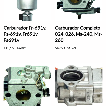
Carburador Fr-691v,
Carburador Completo
Fs-691v, Fr691v,
024, 026, Ms-240, Ms-
Fs691v
260
115,16
€
54,69
€
IVA INCL.
IVA INCL.