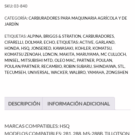
SKU:
03-840
CATEGORÍA:
CARBURADORES PARA MAQUINARIA AGRÍCOLA Y DE
JARDÍN
ETIQUETAS:
ALPINA
,
BRIGGS & STRATION
,
CARBURADORES
,
CIFARELLI
,
DOLMAR
,
ECHO
,
ETIQUETAS: ACTIVE
,
GARLAND
,
HONDA
,
HSQ
,
JONSERED
,
KAWASAKI
,
KOHLER
,
KOMATSU
,
KOMATSU ZENOAH
,
LONCIN
,
MAKITA
,
MARUYAMA
,
MC CULLOCH
,
MINSEL
,
MITSUBISHI MTD
,
OLEO MAC
,
PARTNER
,
POULAN
,
POULAN/PARTNER
,
RECAMBIO
,
ROBIN SUBARU
,
SHINDAIWA
,
STL
,
TECUMSEH
,
UNIVERSAL
,
WACKER
,
WALBRO
,
YAMAHA
,
ZONGSHEN
DESCRIPCIÓN
INFORMACIÓN ADICIONAL
MARCAS COMPATIBLES: HSQ
MODELOS COMPATIBLES: 281, 288, MS-288B, TILLOTSON