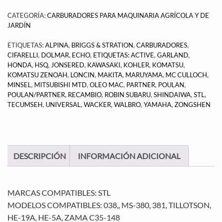
CATEGORÍA:
CARBURADORES PARA MAQUINARIA AGRÍCOLA Y DE
JARDÍN
ETIQUETAS:
ALPINA
,
BRIGGS & STRATION
,
CARBURADORES
,
CIFARELLI
,
DOLMAR
,
ECHO
,
ETIQUETAS: ACTIVE
,
GARLAND
,
HONDA
,
HSQ
,
JONSERED
,
KAWASAKI
,
KOHLER
,
KOMATSU
,
KOMATSU ZENOAH
,
LONCIN
,
MAKITA
,
MARUYAMA
,
MC CULLOCH
,
MINSEL
,
MITSUBISHI MTD
,
OLEO MAC
,
PARTNER
,
POULAN
,
POULAN/PARTNER
,
RECAMBIO
,
ROBIN SUBARU
,
SHINDAIWA
,
STL
,
TECUMSEH
,
UNIVERSAL
,
WACKER
,
WALBRO
,
YAMAHA
,
ZONGSHEN
DESCRIPCIÓN
INFORMACIÓN ADICIONAL
MARCAS COMPATIBLES: STL
MODELOS COMPATIBLES: 038,, MS-380, 381, TILLOTSON,
HE-19A, HE-5A, ZAMA C35-148