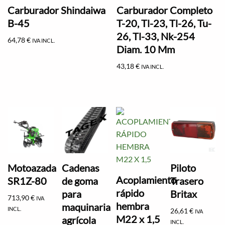
Carburador Shindaiwa
Carburador Completo
B-45
T-20, Tl-23, Tl-26, Tu-
26, Tl-33, Nk-254
64,78
€
IVA INCL.
Diam. 10 Mm
43,18
€
IVA INCL.
Motoazada
Cadenas
Piloto
Acoplamiento
SR1Z-80
de goma
Trasero
rápido
para
Britax
713,90
€
IVA
hembra
maquinaria
INCL.
26,61
€
IVA
M22 x 1,5
agrícola
INCL.