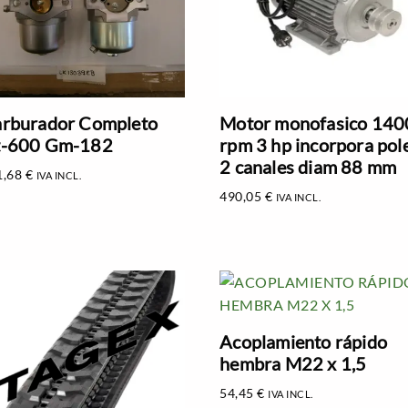
rburador Completo
Motor monofasico 140
t-600 Gm-182
rpm 3 hp incorpora pol
2 canales diam 88 mm
1,68
€
IVA INCL.
490,05
€
IVA INCL.
Acoplamiento rápido
hembra M22 x 1,5
54,45
€
IVA INCL.