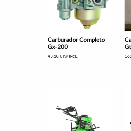
Carburador Completo
Ca
Gx-200
G
43,18
€
16
IVA INCL.