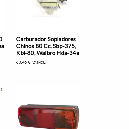
0
Carburador Sopladores
ea
Chinos 80 Cc, Sbp-375,
Kbl-80, Walbro Hda-34a
60,46
€
IVA INCL.