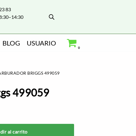
 23 83
8:30–14:30
BLOG
USUARIO
0
ARBURADOR BRIGGS 499059
ggs 499059
ir al carrito