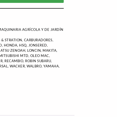
AQUINARIA AGRÍCOLA Y DE JARDÍN
 & STRATION
,
CARBURADORES
,
D
,
HONDA
,
HSQ
,
JONSERED
,
ATSU ZENOAH
,
LONCIN
,
MAKITA
,
MITSUBISHI MTD
,
OLEO MAC
,
ER
,
RECAMBIO
,
ROBIN SUBARU
,
RSAL
,
WACKER
,
WALBRO
,
YAMAHA
,