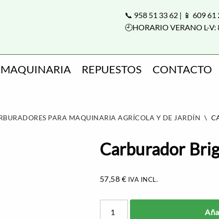
📞 958 51 33 62 | 📱 609 61
🕘HORARIO VERANO L-V: 
MAQUINARIA
REPUESTOS
CONTACTO
RBURADORES PARA MAQUINARIA AGRÍCOLA Y DE JARDÍN
\
C
Carburador Bri
57,58
€
IVA INCL.
Añad