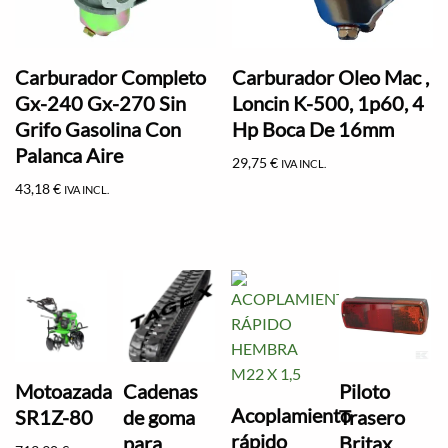
Carburador Completo
Carburador Oleo Mac ,
Gx-240 Gx-270 Sin
Loncin K-500, 1p60, 4
Grifo Gasolina Con
Hp Boca De 16mm
Palanca Aire
29,75
€
IVA INCL.
43,18
€
IVA INCL.
Motoazada
Cadenas
Piloto
Acoplamiento
SR1Z-80
de goma
Trasero
rápido
para
Britax