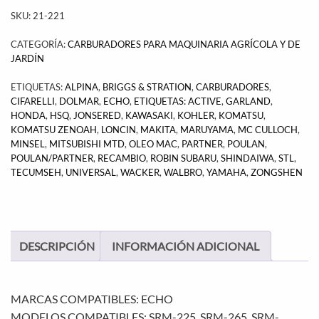
SKU:
21-221
CATEGORÍA:
CARBURADORES PARA MAQUINARIA AGRÍCOLA Y DE
JARDÍN
ETIQUETAS:
ALPINA
,
BRIGGS & STRATION
,
CARBURADORES
,
CIFARELLI
,
DOLMAR
,
ECHO
,
ETIQUETAS: ACTIVE
,
GARLAND
,
HONDA
,
HSQ
,
JONSERED
,
KAWASAKI
,
KOHLER
,
KOMATSU
,
KOMATSU ZENOAH
,
LONCIN
,
MAKITA
,
MARUYAMA
,
MC CULLOCH
,
MINSEL
,
MITSUBISHI MTD
,
OLEO MAC
,
PARTNER
,
POULAN
,
POULAN/PARTNER
,
RECAMBIO
,
ROBIN SUBARU
,
SHINDAIWA
,
STL
,
TECUMSEH
,
UNIVERSAL
,
WACKER
,
WALBRO
,
YAMAHA
,
ZONGSHEN
DESCRIPCIÓN
INFORMACIÓN ADICIONAL
MARCAS COMPATIBLES: ECHO
MODELOS COMPATIBLES: SRM-225, SRM-265, SRM-