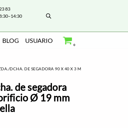
 23 83
8:30–14:30
BLOG
USUARIO
0
ZDA./DCHA. DE SEGADORA 90 X 40 X 3 MM ORIFICIO Ø 19 MM
cha. de segadora
orificio Ø 19 mm
ella