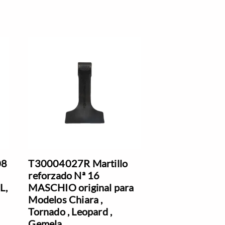
08
T30004027R Martillo
reforzado Nª 16
L,
MASCHIO original para
Modelos Chiara ,
Tornado , Leopard ,
Gemela