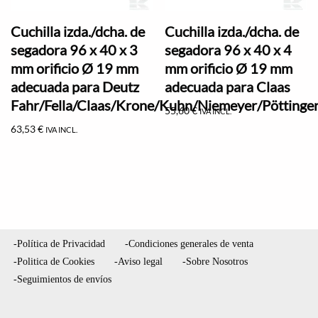
Cuchilla izda./dcha. de
Cuchilla izda./dcha. de
segadora 96 x 40 x 3
segadora 96 x 40 x 4
mm orificio Ø 19 mm
mm orificio Ø 19 mm
adecuada para Deutz
adecuada para Claas
Fahr/Fella/Claas/Krone/Kuhn/Niemeyer/Pöttinge
55,60
€
IVA INCL.
63,53
€
IVA INCL.
-Política de Privacidad
-Condiciones generales de venta
-Politica de Cookies
-Aviso legal
-Sobre Nosotros
-Seguimientos de envíos