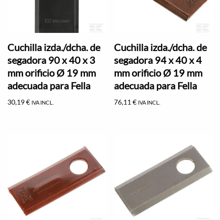
Cuchilla izda./dcha. de
Cuchilla izda./dcha. de
segadora 90 x 40 x 3
segadora 94 x 40 x 4
mm orificio Ø 19 mm
mm orificio Ø 19 mm
adecuada para Fella
adecuada para Fella
30,19
€
76,11
€
IVA INCL.
IVA INCL.