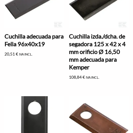
Cuchilla adecuada para
Cuchilla izda./dcha. de
Fella 96x40x19
segadora 125 x 42 x 4
mm orificio Ø 16,50
20,51
€
IVA INCL.
mm adecuada para
Kemper
108,84
€
IVA INCL.