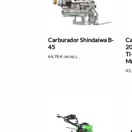
Carburador Shindaiwa B-
Ca
45
20
Tl
64,78
€
IVA INCL.
M
43