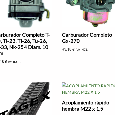
rburador Completo T-
Carburador Completo
, Tl-23, Tl-26, Tu-26,
Gx-270
-33, Nk-254 Diam. 10
43,18
€
IVA INCL.
m
,18
€
IVA INCL.
Acoplamiento rápido
hembra M22 x 1,5