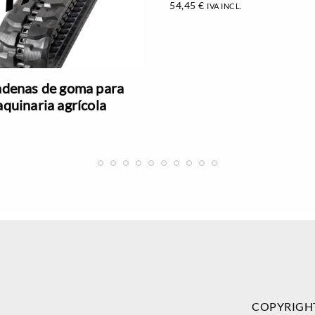
54,45
€
IVA INCL.
denas de goma para
quinaria agrícola
COPYRIGH