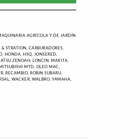
AQUINARIA AGRÍCOLA Y DE JARDÍN
 & STRATION
,
CARBURADORES
,
D
,
HONDA
,
HSQ
,
JONSERED
,
ATSU ZENOAH
,
LONCIN
,
MAKITA
,
MITSUBISHI MTD
,
OLEO MAC
,
ER
,
RECAMBIO
,
ROBIN SUBARU
,
RSAL
,
WACKER
,
WALBRO
,
YAMAHA
,