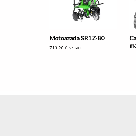
Motoazada SR1Z-80
Ca
ma
713,90
€
IVA INCL.