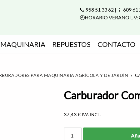
📞 958 51 33 62 | 📱 609 61
🕘HORARIO VERANO L-V: 
MAQUINARIA
REPUESTOS
CONTACTO
RBURADORES PARA MAQUINARIA AGRÍCOLA Y DE JARDÍN
\
C
Carburador Co
37,43
€
IVA INCL.
Añad