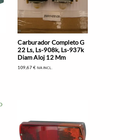
Carburador Completo G
22 Ls, Ls-908k, Ls-937k
Diam Aloj 12 Mm
109,67
€
IVA INCL.