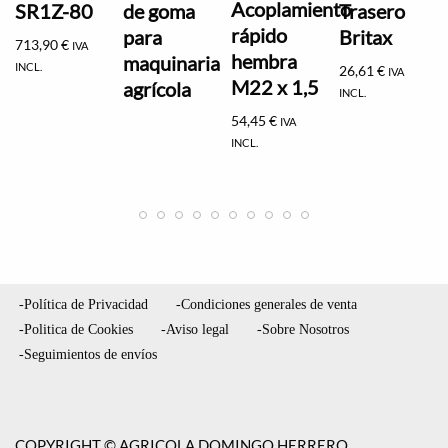
Acoplamiento
SR1Z-80
de goma
Trasero
rápido
para
Britax
713,90
€
IVA
hembra
maquinaria
INCL.
26,61
€
IVA
M22 x 1,5
agrícola
INCL.
54,45
€
IVA
INCL.
-Política de Privacidad
-Condiciones generales de venta
-Politica de Cookies
-Aviso legal
-Sobre Nosotros
-Seguimientos de envíos
COPYRIGHT © AGRICOLA DOMINGO HERRERO