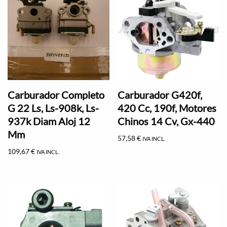
Carburador Completo
Carburador G420f,
G 22 Ls, Ls-908k, Ls-
420 Cc, 190f, Motores
937k Diam Aloj 12
Chinos 14 Cv, Gx-440
Mm
57,58
€
IVA INCL.
109,67
€
IVA INCL.