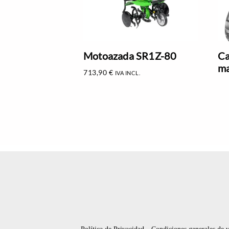
Motoazada SR1Z-80
Ca
ma
713,90
€
IVA INCL.