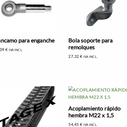
ncamo para enganche
Bola soporte para
remolques
,09
€
IVA INCL.
27,32
€
IVA INCL.
Acoplamiento rápido
hembra M22 x 1,5
54,45
€
IVA INCL.