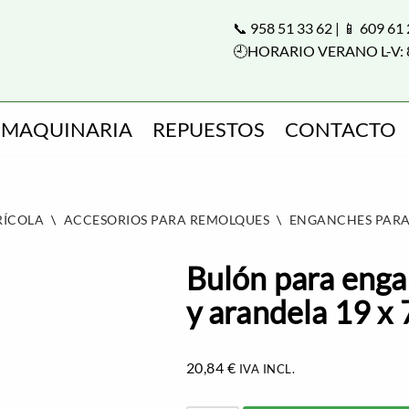
📞 958 51 33 62 | 📱 609 61
🕘HORARIO VERANO L-V: 
MAQUINARIA
REPUESTOS
CONTACTO
RÍCOLA
\
ACCESORIOS PARA REMOLQUES
\
ENGANCHES PARA
Bulón para enga
y arandela 19 x 
20,84
€
IVA INCL.