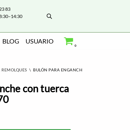
 23 83
8:30–14:30
BLOG
USUARIO
0
 REMOLQUES
\
BULÓN PARA ENGANCHE CON TUERCA Y ARAND
nche con tuerca
70