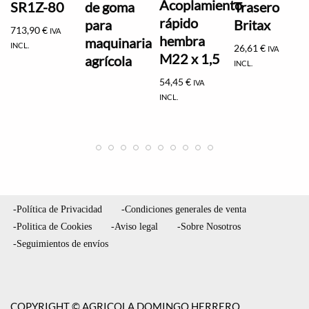
Acoplamiento
SR1Z-80
de goma
Trasero
rápido
para
Britax
713,90
€
IVA
hembra
maquinaria
INCL.
26,61
€
IVA
M22 x 1,5
agrícola
INCL.
54,45
€
IVA
INCL.
-Política de Privacidad
-Condiciones generales de venta
-Politica de Cookies
-Aviso legal
-Sobre Nosotros
-Seguimientos de envíos
COPYRIGHT © AGRICOLA DOMINGO HERRERO