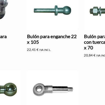
para
Bulón para enganche 22
Bulón par
x 105
con tuerc
x 70
22,41
€
IVA INCL.
20,84
€
IVA IN