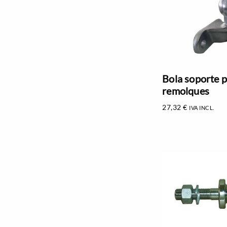
Bola soporte 
remolques
27,32
€
IVA INCL.