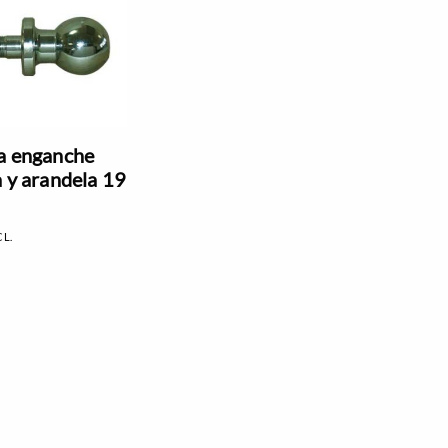
a enganche
a y arandela 19
CL.