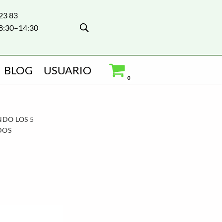
 23 83
8:30–14:30
BLOG
USUARIO
0
ES”
DO LOS 5
DOS