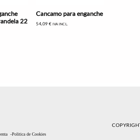
ganche
Cancamo para enganche
randela 22
54,09
€
IVA INCL.
COPYRIGH
venta
-Politica de Cookies