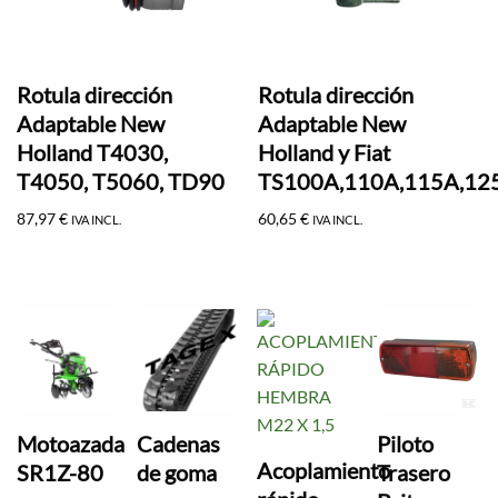
Rotula dirección
Rotula dirección
Adaptable New
Adaptable New
Holland T4030,
Holland y Fiat
T4050, T5060, TD90
TS100A,110A,115A,12
87,97
€
60,65
€
IVA INCL.
IVA INCL.
Motoazada
Cadenas
Piloto
Acoplamiento
SR1Z-80
de goma
Trasero