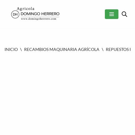
SALTAR
AL
CONTENIDO
INICIO
\
RECAMBIOS MAQUINARIA AGRÍCOLA
\
REPUESTOS P