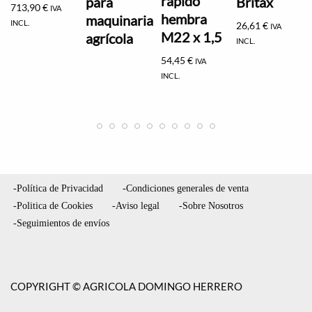
rápido
para
Britax
713,90
€
IVA
hembra
maquinaria
INCL.
26,61
€
IVA
M22 x 1,5
agrícola
INCL.
54,45
€
IVA
INCL.
-Política de Privacidad
-Condiciones generales de venta
-Politica de Cookies
-Aviso legal
-Sobre Nosotros
-Seguimientos de envíos
COPYRIGHT © AGRICOLA DOMINGO HERRERO