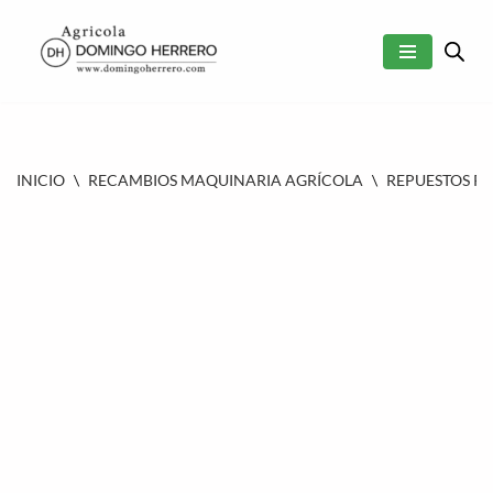
SALTAR
AL
CONTENIDO
INICIO
\
RECAMBIOS MAQUINARIA AGRÍCOLA
\
REPUESTOS P