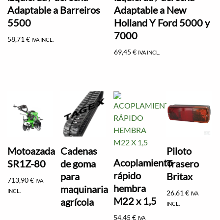
Adaptable a Barreiros
Adaptable a New
5500
Holland Y Ford 5000 y
7000
58,71
€
IVA INCL.
69,45
€
IVA INCL.
Motoazada
Cadenas
Piloto
Acoplamiento
SR1Z-80
de goma
Trasero
rápido
para
Britax
713,90
€
IVA
hembra
maquinaria
INCL.
26,61
€
IVA
M22 x 1,5
agrícola
INCL.
54,45
€
IVA