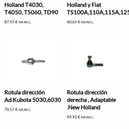
Holland T4030,
Holland y Fiat
T4050, T5060, TD90
TS100A,110A,115A,12
87,97
€
60,65
€
IVA INCL.
IVA INCL.
Rotula dirección
Rotula dirección
Ad.Kubota 5030,6030
derecha , Adaptable
.New Holland
70,57
€
IVA INCL.
49,92
€
IVA INCL.