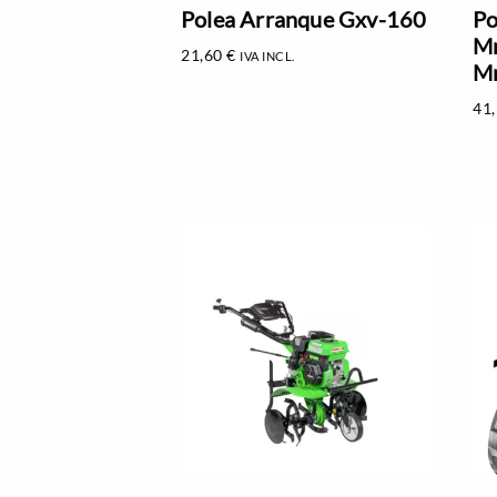
Polea Arranque Gxv-160
Po
Mm
21,60
€
IVA INCL.
M
41