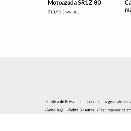
Motoazada SR1Z-80
Ca
ma
713,90
€
IVA INCL.
-Política de Privacidad
-Condiciones generales de 
-Aviso legal
-Sobre Nosotros
-Seguimientos de en
NEVE
| FUNCIONA GRACIAS A
WORDPRESS