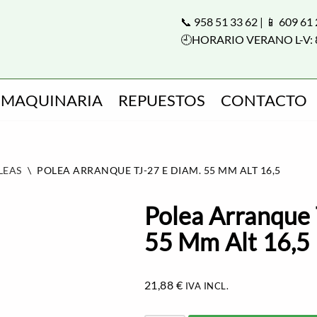
📞 958 51 33 62 | 📱 609 61
🕘HORARIO VERANO L-V: 
MAQUINARIA
REPUESTOS
CONTACTO
LEAS
\
POLEA ARRANQUE TJ-27 E DIAM. 55 MM ALT 16,5
Polea Arranque 
55 Mm Alt 16,5
21,88
€
IVA INCL.