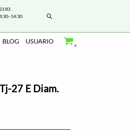
 23 83
8:30–14:30
BLOG
USUARIO
0
Tj-27 E Diam.