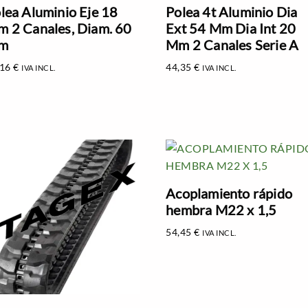
lea Aluminio Eje 18
Polea 4t Aluminio Dia
 2 Canales, Diam. 60
Ext 54 Mm Dia Int 20
m
Mm 2 Canales Serie A
,16
€
44,35
€
IVA INCL.
IVA INCL.
Acoplamiento rápido
hembra M22 x 1,5
54,45
€
IVA INCL.