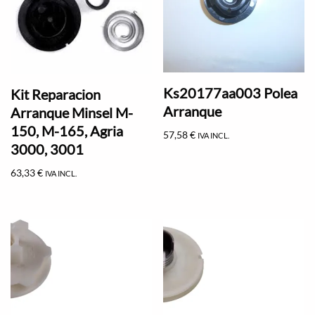
Ks20177aa003 Polea
Kit Reparacion
Arranque
Arranque Minsel M-
150, M-165, Agria
57,58
€
IVA INCL.
3000, 3001
63,33
€
IVA INCL.