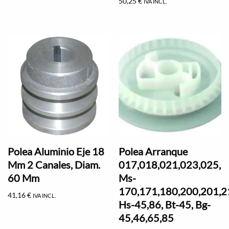
50,25
€
IVA INCL.
Polea Aluminio Eje 18
Polea Arranque
Mm 2 Canales, Diam.
017,018,021,023,025,
60 Mm
Ms-
170,171,180,200,201,2
41,16
€
IVA INCL.
Hs-45,86, Bt-45, Bg-
45,46,65,85