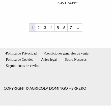
6,49
€
IVA INCL.
1
2
3
4
5
6
7
→
-Política de Privacidad
-Condiciones generales de venta
-Politica de Cookies
-Aviso legal
-Sobre Nosotros
-Seguimientos de envíos
COPYRIGHT © AGRICOLA DOMINGO HERRERO
NEVE
| FUNCIONA GRACIAS A
WORDPRESS