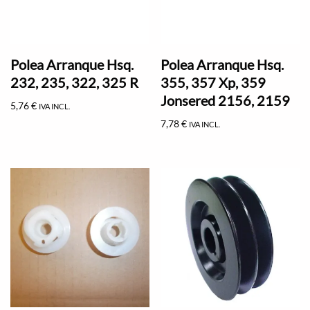
Polea Arranque Hsq.
Polea Arranque Hsq.
232, 235, 322, 325 R
355, 357 Xp, 359
Jonsered 2156, 2159
5,76
€
IVA INCL.
7,78
€
IVA INCL.