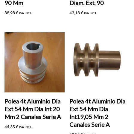
90 Mm
Diam. Ext. 90
88,98
€
43,18
€
IVA INCL.
IVA INCL.
Polea 4t Aluminio Dia
Polea 4t Aluminio Dia
Ext 54 Mm Dia Int 20
Ext 54 Mm Dia
Mm 2 Canales Serie A
Int19,05 Mm 2
Canales Serie A
44,35
€
IVA INCL.