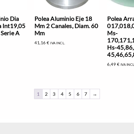
nio Dia
Polea Aluminio Eje 18
Polea Arr
 Int19,05
Mm 2 Canales, Diam. 60
017,018,
Serie A
Mm
Ms-
170,171,
41,16
€
IVA INCL.
Hs-45,86,
45,46,65
6,49
€
IVA INCL
1
2
3
4
5
6
7
→