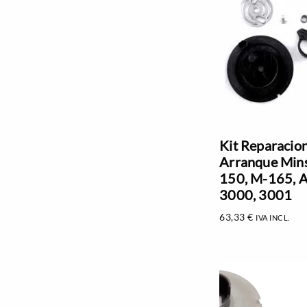
Kit Reparacio
Arranque Min
150, M-165, A
3000, 3001
63,33
€
IVA INCL.