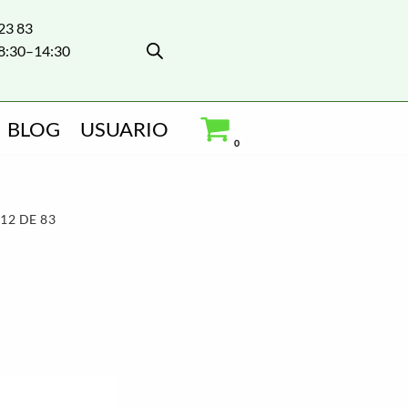
 23 83
8:30–14:30
BLOG
USUARIO
0
2 DE 83