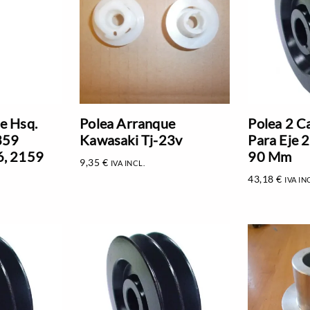
e Hsq.
Polea Arranque
Polea 2 C
359
Kawasaki Tj-23v
Para Eje
6, 2159
90 Mm
9,35
€
IVA INCL.
43,18
€
IVA IN