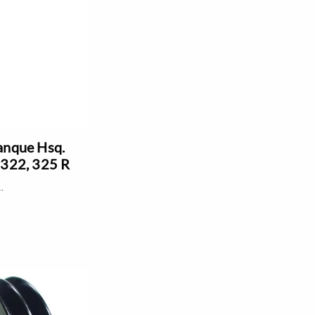
anque Hsq.
 322, 325 R
.