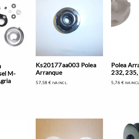
Ks20177aa003 Polea
Polea Arr
n
Arranque
232, 235,
sel M-
gria
57,58
€
5,76
€
IVA INCL.
IVA INCL