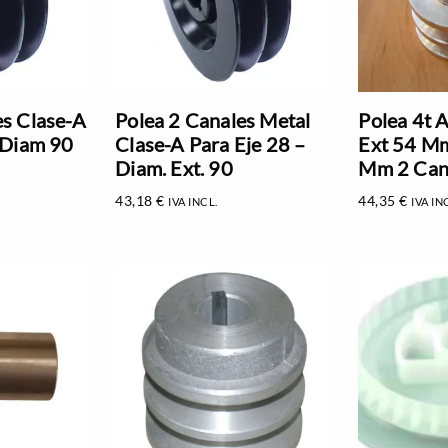
es Clase-A
Polea 2 Canales Metal
Polea 4t 
, Diam 90
Clase-A Para Eje 28 –
Ext 54 Mm
Diam. Ext. 90
Mm 2 Cana
43,18
€
44,35
€
IVA INCL.
IVA IN