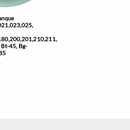
anque
021,023,025,
180,200,201,210,211,
 Bt-45, Bg-
,85
.