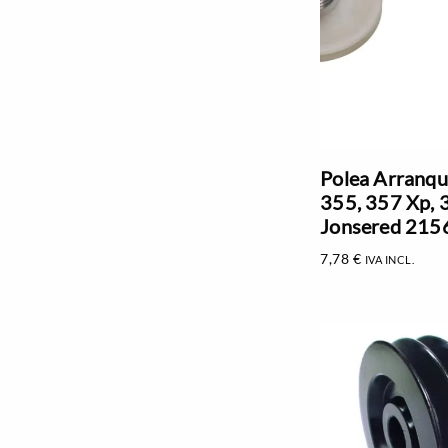
Polea Arranqu
355, 357 Xp, 
Jonsered 215
7,78
€
IVA INCL.