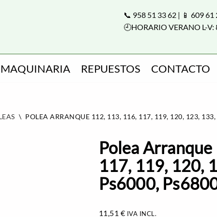
📞 958 51 33 62 | 📱 609 61
🕘HORARIO VERANO L-V: 
MAQUINARIA
REPUESTOS
CONTACTO
LEAS
\
POLEA ARRANQUE 112, 113, 116, 117, 119, 120, 123, 133,
Polea Arranque 
117, 119, 120, 
Ps6000, Ps680
11,51
€
IVA INCL.