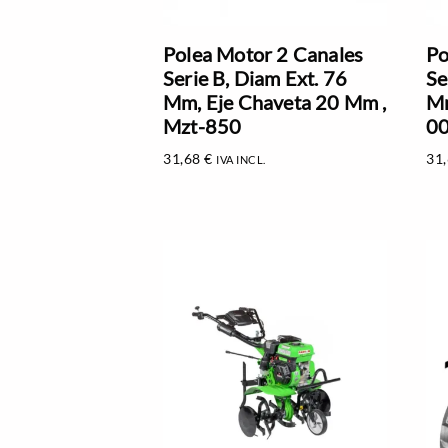
Polea Motor 2 Canales
Po
Serie B, Diam Ext. 76
Se
Mm, Eje Chaveta 20 Mm ,
Mm
Mzt-850
0
31,68
€
31
IVA INCL.