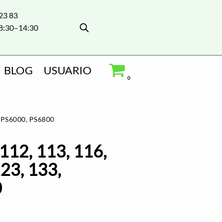
 23 83
8:30–14:30
BLOG
USUARIO
0
 PS6000, PS6800
112, 113, 116,
123, 133,
0