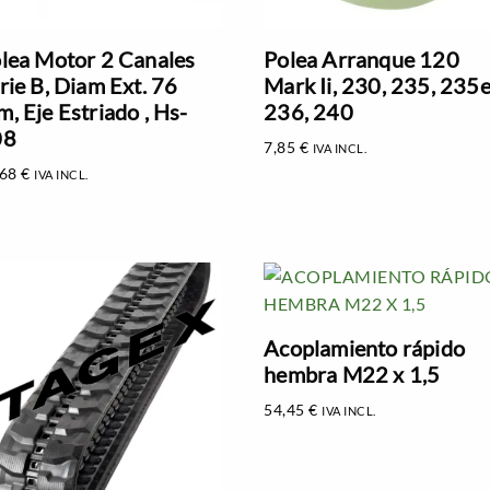
lea Motor 2 Canales
Polea Arranque 120
rie B, Diam Ext. 76
Mark Ii, 230, 235, 235e
, Eje Estriado , Hs-
236, 240
08
7,85
€
IVA INCL.
,68
€
IVA INCL.
Acoplamiento rápido
hembra M22 x 1,5
54,45
€
IVA INCL.