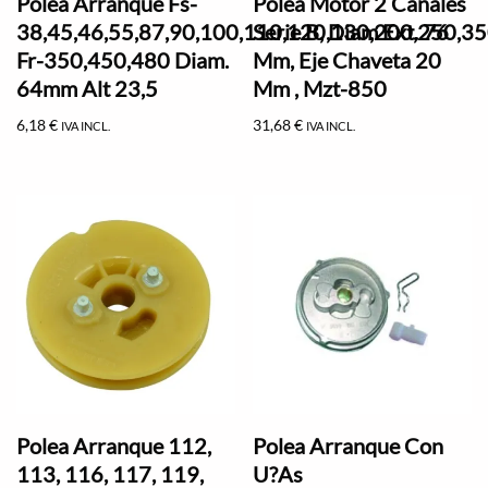
Polea Arranque Fs-
Polea Motor 2 Canales
38,45,46,55,87,90,100,110,120,130,200,250,35
Serie B, Diam Ext. 76
Fr-350,450,480 Diam.
Mm, Eje Chaveta 20
64mm Alt 23,5
Mm , Mzt-850
6,18
€
31,68
€
IVA INCL.
IVA INCL.
Polea Arranque 112,
Polea Arranque Con
113, 116, 117, 119,
U?As