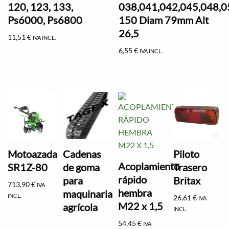
120, 123, 133,
038,041,042,045,048,0
Ps6000, Ps6800
150 Diam 79mm Alt
26,5
11,51
€
IVA INCL.
6,55
€
IVA INCL.
Motoazada
Cadenas
Piloto
Acoplamiento
SR1Z-80
de goma
Trasero
rápido
para
Britax
713,90
€
IVA
hembra
maquinaria
INCL.
26,61
€
IVA
M22 x 1,5
agrícola
INCL.
54,45
€
IVA