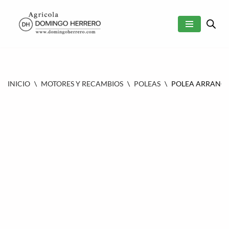
SALTAR
AL
CONTENIDO
INICIO
\
MOTORES Y RECAMBIOS
\
POLEAS
\
POLEA ARRANQUE