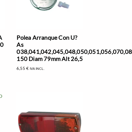
A
Polea Arranque Con U?
90
As
038,041,042,045,048,050,051,056,070,08s
150 Diam 79mm Alt 26,5
6,55
€
IVA INCL.