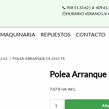
📞 958 51 33 62 | 📱 609 61
🕘HORARIO VERANO L-V: 
MAQUINARIA
REPUESTOS
CONTACTO
LEAS
\
POLEA ARRANQUE CS-2511 TS
Polea Arranque
7,07
€
IVA INCL.
Añad