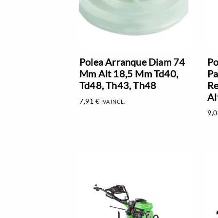
Polea Arranque Diam 74
Po
Mm Alt 18,5 Mm Td40,
Pa
Td48, Th43, Th48
R
Al
7,91
€
IVA INCL.
9,