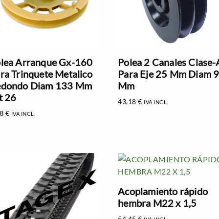
lea Arranque Gx-160
Polea 2 Canales Clase-
ra Trinquete Metalico
Para Eje 25 Mm Diam 
edondo Diam 133 Mm
Mm
t 26
43,18
€
IVA INCL.
08
€
IVA INCL.
Acoplamiento rápido
hembra M22 x 1,5
54,45
€