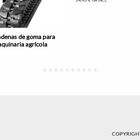
IVA INCL.
denas de goma para
quinaria agrícola
COPYRIGH