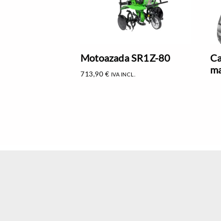
Motoazada SR1Z-80
Ca
ma
713,90
€
IVA INCL.