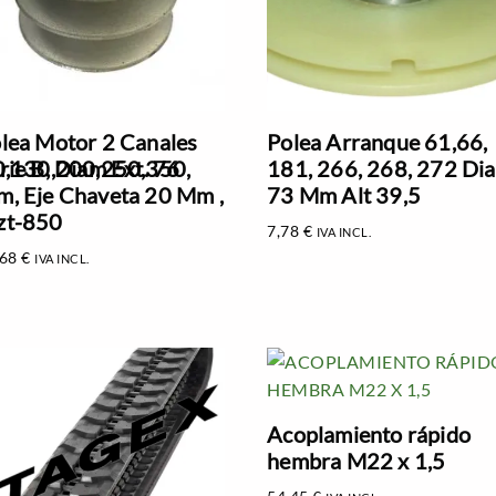
lea Motor 2 Canales
Polea Arranque 61,66,
0,130,200,250,350,
rie B, Diam Ext. 76
181, 266, 268, 272 Di
, Eje Chaveta 20 Mm ,
73 Mm Alt 39,5
zt-850
7,78
€
IVA INCL.
,68
€
IVA INCL.
Acoplamiento rápido
hembra M22 x 1,5