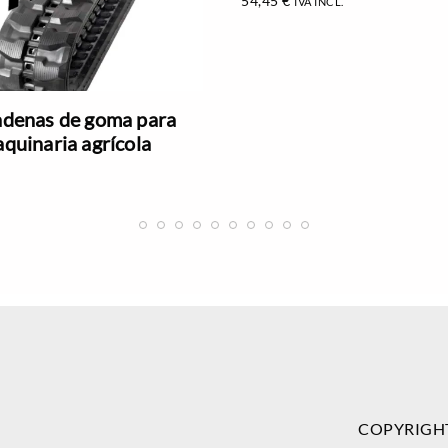
54,45
€
IVA INCL.
denas de goma para
quinaria agrícola
COPYRIGH