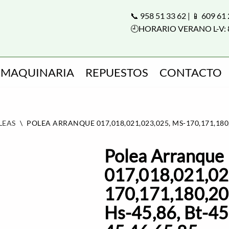
📞 958 51 33 62 | 📱 609 61
🕘HORARIO VERANO L-V: 
MAQUINARIA
REPUESTOS
CONTACTO
LEAS
\
POLEA ARRANQUE 017,018,021,023,025, MS-170,171,180,20
Polea Arranque
017,018,021,02
170,171,180,20
Hs-45,86, Bt-45