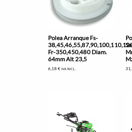
Polea Arranque Fs-
Po
38,45,46,55,87,90,100,110,12
Se
Fr-350,450,480 Diam.
Mm
64mm Alt 23,5
M
6,18
€
31
IVA INCL.