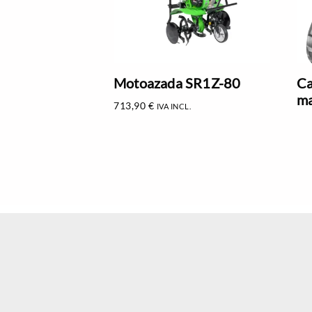
Motoazada SR1Z-80
Ca
ma
713,90
€
IVA INCL.