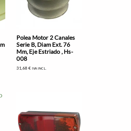
Polea Motor 2 Canales
am
Serie B, Diam Ext. 76
Mm, Eje Estriado , Hs-
008
31,68
€
IVA INCL.