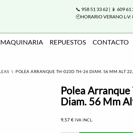
📞 958 51 33 62 | 📱 609 61
🕘HORARIO VERANO L-V: 
MAQUINARIA
REPUESTOS
CONTACTO
LEAS
\
POLEA ARRANQUE TH-023D TH-26 DIAM. 56 MM ALT 22
Polea Arranque
Diam. 56 Mm Al
9,57
€
IVA INCL.