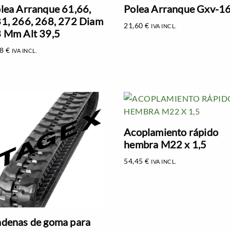
lea Arranque 61,66,
Polea Arranque Gxv-1
1, 266, 268, 272 Diam
21,60
€
IVA INCL.
 Mm Alt 39,5
78
€
IVA INCL.
Acoplamiento rápido
hembra M22 x 1,5
54,45
€
IVA INCL.
denas de goma para