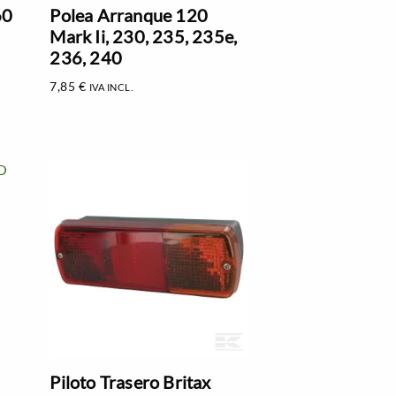
60
Polea Arranque 120
Mark Ii, 230, 235, 235e,
236, 240
7,85
€
IVA INCL.
Piloto Trasero Britax