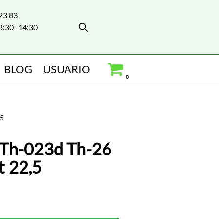
 23 83
8:30–14:30
BLOG
USUARIO
0
,5
 Th-023d Th-26
t 22,5