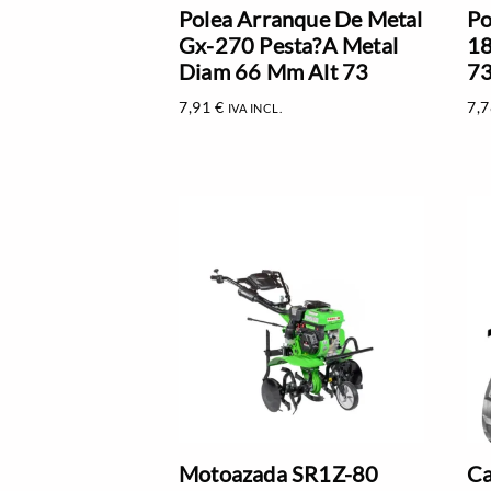
Polea Arranque De Metal
Po
Gx-270 Pesta?A Metal
18
Diam 66 Mm Alt 73
73
7,91
€
7,
IVA INCL.
Motoazada SR1Z-80
Ca