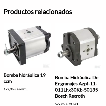
Productos relacionados
Bomba hidráulica 19
Bomba Hidráulica De
ccm
Engranajes Azpf-11-
011Lhx30Kb-S0135
172,06
€
IVA INCL.
Bosch Rexroth
527,85
€
IVA INCL.