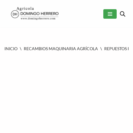
SALTAR
AL
CONTENIDO
INICIO
\
RECAMBIOS MAQUINARIA AGRÍCOLA
\
REPUESTOS P