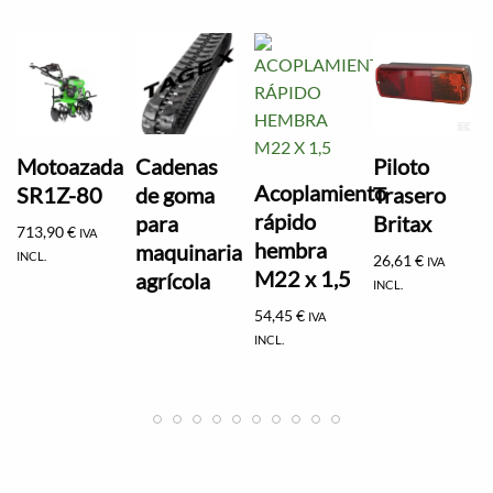
Motoazada
Cadenas
Piloto
Acoplamiento
SR1Z-80
de goma
Trasero
rápido
para
Britax
713,90
€
IVA
hembra
maquinaria
INCL.
26,61
€
IVA
M22 x 1,5
agrícola
INCL.
54,45
€
IVA
INCL.