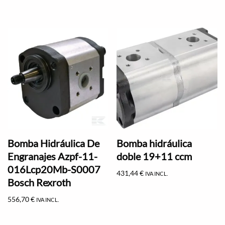
Bomba Hidráulica De
Bomba hidráulica
Engranajes Azpf-11-
doble 19+11 ccm
016Lcp20Mb-S0007
431,44
€
IVA INCL.
Bosch Rexroth
556,70
€
IVA INCL.