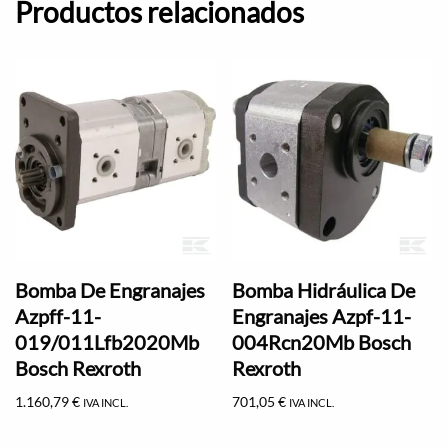
Productos relacionados
Bomba De Engranajes
Bomba Hidráulica De
Azpff-11-
Engranajes Azpf-11-
019/011Lfb2020Mb
004Rcn20Mb Bosch
Bosch Rexroth
Rexroth
1.160,79
€
701,05
€
IVA INCL.
IVA INCL.