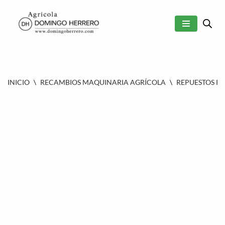
SALTAR
AL
CONTENIDO
INICIO
\
RECAMBIOS MAQUINARIA AGRÍCOLA
\
REPUESTOS P