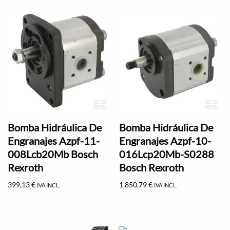
Bomba Hidráulica De
Bomba Hidráulica De
Engranajes Azpf-11-
Engranajes Azpf-10-
008Lcb20Mb Bosch
016Lcp20Mb-S0288
Rexroth
Bosch Rexroth
399,13
€
1.850,79
€
IVA INCL.
IVA INCL.