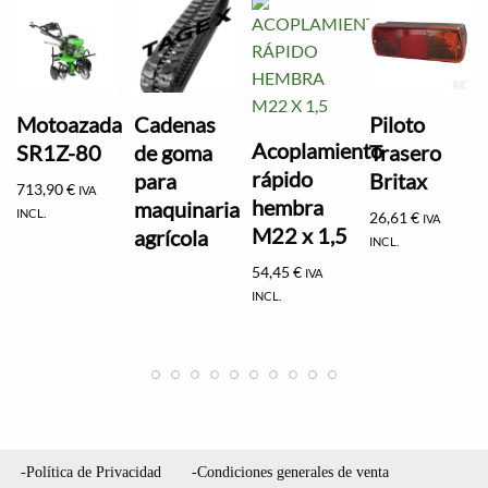
Motoazada
Cadenas
Piloto
Acoplamiento
SR1Z-80
de goma
Trasero
rápido
para
Britax
713,90
€
IVA
hembra
maquinaria
INCL.
26,61
€
IVA
M22 x 1,5
agrícola
INCL.
54,45
€
IVA
INCL.
-Política de Privacidad
-Condiciones generales de venta