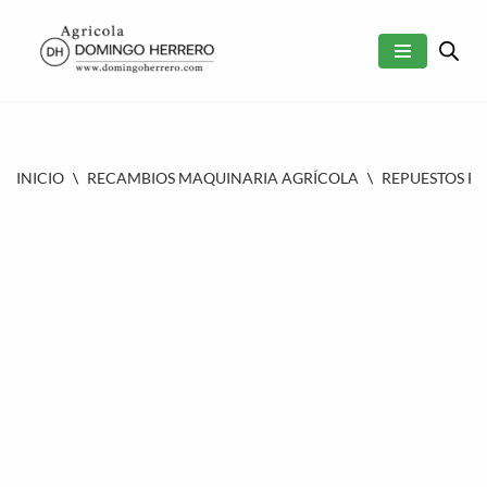
SALTAR
AL
CONTENIDO
INICIO
\
RECAMBIOS MAQUINARIA AGRÍCOLA
\
REPUESTOS P