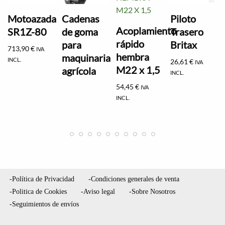
Motoazada
Cadenas
Piloto
Acoplamiento
SR1Z-80
de goma
Trasero
rápido
para
Britax
713,90
€
IVA
hembra
maquinaria
INCL.
26,61
€
IVA
M22 x 1,5
agrícola
INCL.
54,45
€
IVA
INCL.
-Política de Privacidad
-Condiciones generales de venta
-Politica de Cookies
-Aviso legal
-Sobre Nosotros
-Seguimientos de envíos