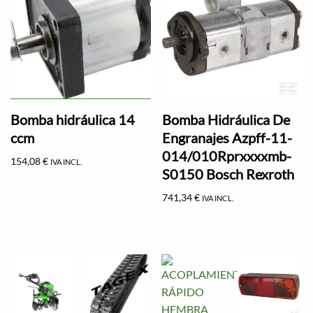
Bomba hidráulica 14
Bomba Hidráulica De
ccm
Engranajes Azpff-11-
014/010Rprxxxxmb-
154,08
€
IVA INCL.
S0150 Bosch Rexroth
741,34
€
IVA INCL.