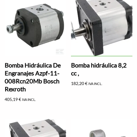
Bomba Hidráulica De
Bomba hidráulica 8,2
Engranajes Azpf-11-
cc ,
008Rcn20Mb Bosch
182,20
€
IVA INCL.
Rexroth
405,19
€
IVA INCL.