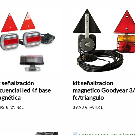
t señalización
kit señalizacion
cuencial led 4f base
magnetico Goodyear 3
gnética
fc/triangulo
,92
€
39,93
€
IVA INCL.
IVA INCL.