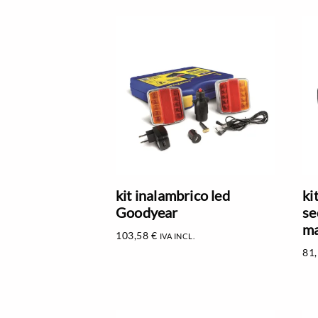
kit inalambrico led
ki
Goodyear
se
ma
103,58
€
IVA INCL.
81