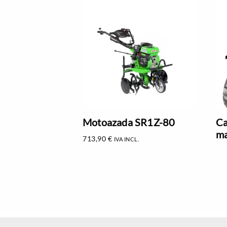
Motoazada SR1Z-80
Ca
ma
713,90
€
IVA INCL.