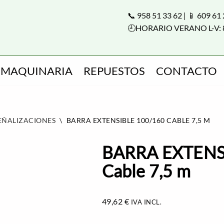
📞 958 51 33 62 | 📱 609 61
🕘HORARIO VERANO L-V: 
MAQUINARIA
REPUESTOS
CONTACTO
SEÑALIZACIONES
\
BARRA EXTENSIBLE 100/160 CABLE 7,5 M
BARRA EXTENS
Cable 7,5 m
49,62
€
IVA INCL.