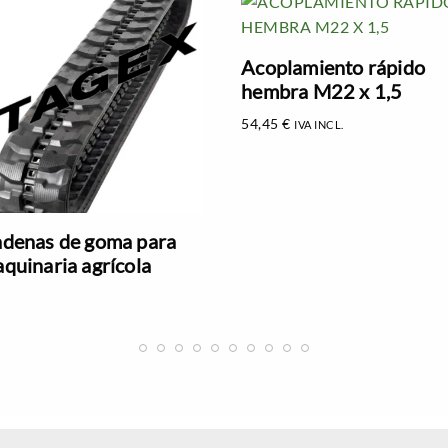
Acoplamiento rápido
hembra M22 x 1,5
54,45
€
IVA INCL.
denas de goma para
quinaria agrícola