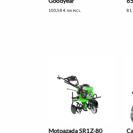
Goodyear
6
103,58
€
81
IVA INCL.
Motoazada SR1Z-80
Ca