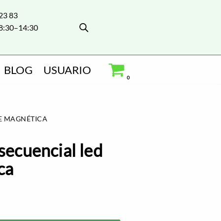
 23 83
8:30–14:30
BLOG
USUARIO
0
SE MAGNÉTICA
 secuencial led
ca