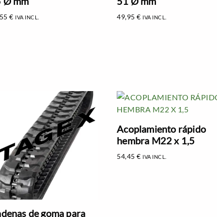
5 Ø mm
51 Ø mm
,55
€
49,95
€
IVA INCL.
IVA INCL.
Acoplamiento rápido
hembra M22 x 1,5
54,45
€
IVA INCL.
denas de goma para