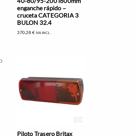
40-80/95-200 l600mm
enganche rápido –
cruceta CATEGORIA 3
BULON 32.4
370,28
€
IVA INCL.
Piloto Trasero Britax