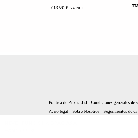
ma
713,90
€
IVA INCL.
-Política de Privacidad
-Condiciones generales de 
-Aviso legal
-Sobre Nosotros
-Seguimientos de en
NEVE
| FUNCIONA GRACIAS A
WORDPRESS