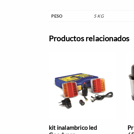
PESO
5 KG
Productos relacionados
kit inalambrico led
Pr