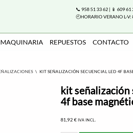
📞 958 51 33 62 | 📱 609 61
🕘HORARIO VERANO L-V: 
MAQUINARIA
REPUESTOS
CONTACTO
SEÑALIZACIONES
\
KIT SEÑALIZACIÓN SECUENCIAL LED 4F BA
kit señalización
4f base magnéti
81,92
€
IVA INCL.