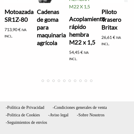
Motoazada
Cadenas
Piloto
Acoplamiento
SR1Z-80
de goma
Trasero
rápido
para
Britax
713,90
€
IVA
hembra
maquinaria
INCL.
26,61
€
IVA
M22 x 1,5
agrícola
INCL.
54,45
€
IVA
INCL.
-Política de Privacidad
-Condiciones generales de venta
-Politica de Cookies
-Aviso legal
-Sobre Nosotros
-Seguimientos de envíos