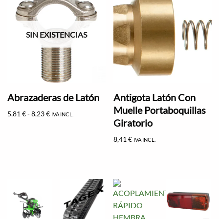
SIN EXISTENCIAS
Abrazaderas de Latón
Antigota Latón Con
Muelle Portaboquillas
5,81
€
-
8,23
€
IVA INCL.
Giratorio
8,41
€
IVA INCL.