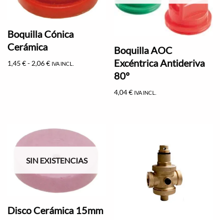
Boquilla Cónica
Cerámica
Boquilla AOC
Excéntrica Antideriva
1,45
€
-
2,06
€
IVA INCL.
80º
4,04
€
IVA INCL.
SIN EXISTENCIAS
Disco Cerámica 15mm