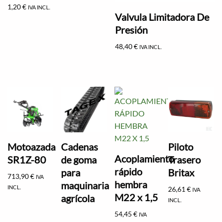
1,20
€
IVA INCL.
Valvula Limitadora De
Presión
48,40
€
IVA INCL.
Motoazada
Cadenas
Piloto
Acoplamiento
SR1Z-80
de goma
Trasero
rápido
para
Britax
713,90
€
IVA
hembra
maquinaria
INCL.
26,61
€
IVA
M22 x 1,5
agrícola
INCL.
54,45
€
IVA