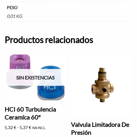
PESO
0,01 KG
Productos relacionados
SIN EXISTENCIAS
HCI 60 Turbulencia
Ceramíca 60º
Valvula Limitadora De
5,32
€
-
5,37
€
IVA INCL.
Presión