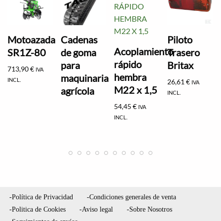
Motoazada
Cadenas
Piloto
Acoplamiento
SR1Z-80
de goma
Trasero
rápido
para
Britax
713,90
€
IVA
hembra
maquinaria
INCL.
26,61
€
IVA
M22 x 1,5
agrícola
INCL.
54,45
€
IVA
INCL.
-Política de Privacidad
-Condiciones generales de venta
-Politica de Cookies
-Aviso legal
-Sobre Nosotros