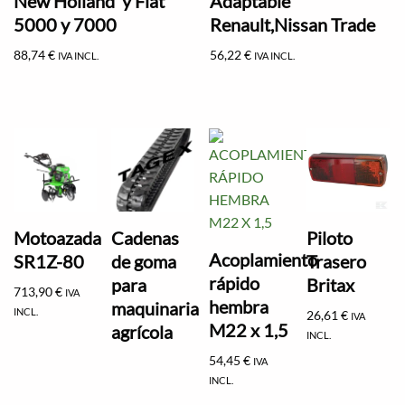
New Holland y Fiat
Adaptable
5000 y 7000
Renault,Nissan Trade
88,74
€
56,22
€
IVA INCL.
IVA INCL.
Motoazada
Cadenas
Piloto
Acoplamiento
SR1Z-80
de goma
Trasero
rápido
para
Britax
713,90
€
IVA
hembra
maquinaria
INCL.
26,61
€
IVA
M22 x 1,5
agrícola
INCL.
54,45
€
IVA
INCL.