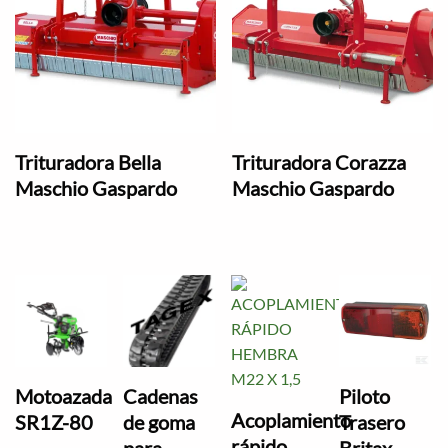
Trituradora Bella
Trituradora Corazza
Maschio Gaspardo
Maschio Gaspardo
Motoazada
Cadenas
Piloto
Acoplamiento
SR1Z-80
de goma
Trasero
rápido
para
Britax