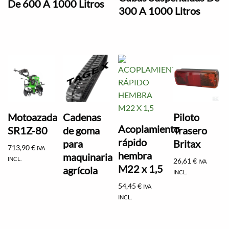
De 600 A 1000 Litros
300 A 1000 Litros
Motoazada
Cadenas
Piloto
Acoplamiento
SR1Z-80
de goma
Trasero
rápido
para
Britax
713,90
€
IVA
hembra
maquinaria
INCL.
26,61
€
IVA
M22 x 1,5
agrícola
INCL.
54,45
€
IVA
INCL.