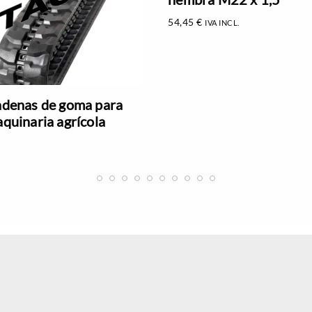
54,45
€
IVA INCL.
denas de goma para
quinaria agrícola