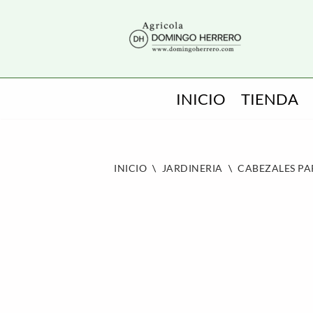
SALTAR
AL
CONTENIDO
INICIO
TIENDA
INICIO
\
JARDINERIA
\
CABEZALES P