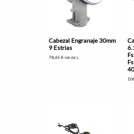
Cabezal Engranaje 30mm
Ca
9 Estrias
6.
Fs
78,65
€
IVA INCL.
Fs
40
10