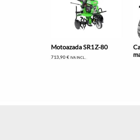
Motoazada SR1Z-80
Ca
ma
713,90
€
IVA INCL.