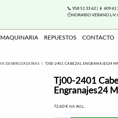
📞 958 51 33 62 | 📱 609 61
🕘HORARIO VERANO L-V: 
MAQUINARIA
REPUESTOS
CONTACTO
ARA DESBROZADORAS
\
TJ00-2401 CABEZAL ENGRANAJES24 MM
Tj00-2401 Cabe
Engranajes24 M
72,60
€
IVA INCL.