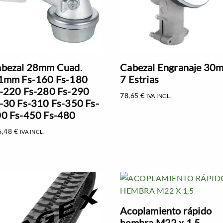
bezal 28mm Cuad.
Cabezal Engranaje 30
1mm Fs-160 Fs-180
7 Estrias
-220 Fs-280 Fs-290
78,65
€
IVA INCL.
-30 Fs-310 Fs-350 Fs-
0 Fs-450 Fs-480
6,48
€
IVA INCL.
Acoplamiento rápido
hembra M22 x 1,5