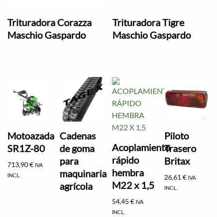
Trituradora Corazza
Trituradora Tigre
Maschio Gaspardo
Maschio Gaspardo
Motoazada
Cadenas
Piloto
Acoplamiento
SR1Z-80
de goma
Trasero
rápido
para
Britax
713,90
€
IVA
hembra
maquinaria
INCL.
26,61
€
IVA
M22 x 1,5
agrícola
INCL.
54,45
€
IVA
INCL.