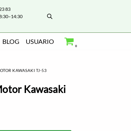
 23 83
8:30–14:30
BLOG
USUARIO
0
TOR KAWASAKI TJ-53
otor Kawasaki