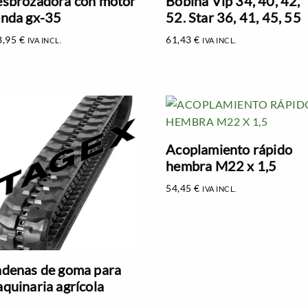
sbrozadora con motor
Bobina Vip 34, 40, 42,
nda gx-35
52. Star 36, 41, 45, 55
8,95
€
61,43
€
IVA INCL.
IVA INCL.
Acoplamiento rápido
hembra M22 x 1,5
54,45
€
IVA INCL.
denas de goma para
quinaria agrícola