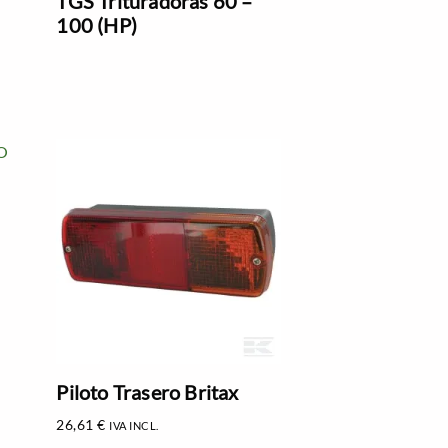
TGS Trituradoras 60 –
100 (HP)
Piloto Trasero Britax
26,61
€
IVA INCL.