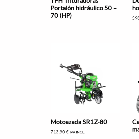
TPH Trituradoras
De
Portalón hidráulico 50 –
ho
70 (HP)
59
Motoazada SR1Z-80
Ca
ma
713,90
€
IVA INCL.