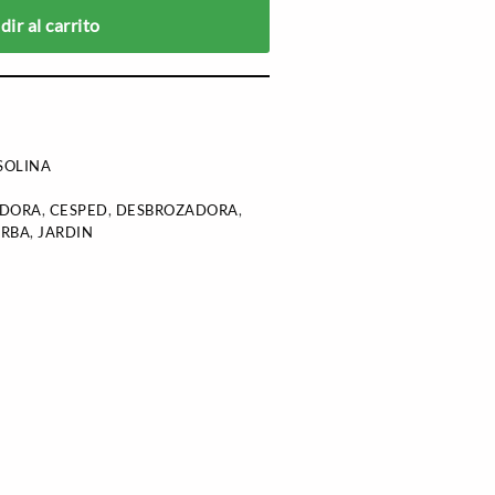
ir al carrito
SOLINA
ADORA
,
CESPED
,
DESBROZADORA
,
ERBA
,
JARDIN