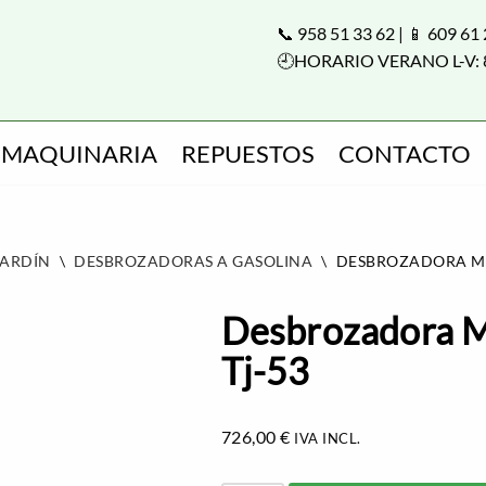
📞 958 51 33 62 | 📱 609 61
🕘HORARIO VERANO L-V: 
MAQUINARIA
REPUESTOS
CONTACTO
JARDÍN
\
DESBROZADORAS A GASOLINA
\
DESBROZADORA MO
Desbrozadora M
Tj-53
726,00
€
IVA INCL.