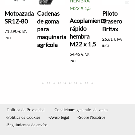
Motoazada
Cadenas
Piloto
Acoplamiento
SR1Z-80
de goma
Trasero
rápido
para
Britax
713,90
€
IVA
hembra
maquinaria
INCL.
26,61
€
IVA
M22 x 1,5
agrícola
INCL.
54,45
€
IVA
INCL.
-Política de Privacidad
-Condiciones generales de venta
-Politica de Cookies
-Aviso legal
-Sobre Nosotros
-Seguimientos de envíos