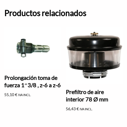
Productos relacionados
Prolongación toma de
fuerza 1″3/8 , z-6 a z-6
Prefiltro de aire
55,10
€
IVA INCL.
interior 78 Ø mm
56,43
€
IVA INCL.