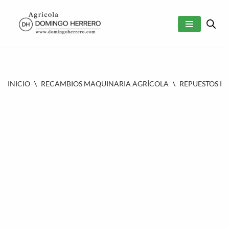
SALTAR
AL
CONTENIDO
INICIO
\
RECAMBIOS MAQUINARIA AGRÍCOLA
\
REPUESTOS P