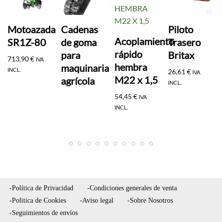
Motoazada
Cadenas
Piloto
Acoplamiento
SR1Z-80
de goma
Trasero
rápido
para
Britax
713,90
€
IVA
hembra
maquinaria
INCL.
26,61
€
IVA
M22 x 1,5
agrícola
INCL.
54,45
€
IVA
INCL.
-Política de Privacidad
-Condiciones generales de venta
-Politica de Cookies
-Aviso legal
-Sobre Nosotros
-Seguimientos de envíos