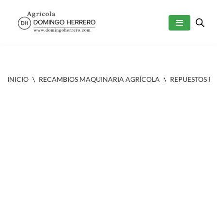
SALTAR
AL
CONTENIDO
INICIO
\
RECAMBIOS MAQUINARIA AGRÍCOLA
\
REPUESTOS P