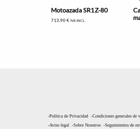
Motoazada SR1Z-80
Ca
ma
713,90
€
IVA INCL.
-Política de Privacidad
-Condiciones generales de 
-Aviso legal
-Sobre Nosotros
-Seguimientos de en
NEVE
| FUNCIONA GRACIAS A