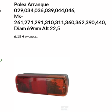
Polea Arranque
6
029,034,036,039,044,046,
-
Ms-
261,271,291,310,311,360,362,390,440,
Diam 69mm Alt 22,5
6,18
€
IVA INCL.