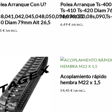
lea Arranque Con U?
Polea Arranque Ts-400
s
Ts-410 Ts-420 Diam 7
8,041,042,045,048,050,051,056,070,08s,090,Ts
Mm Alt 22
0 Diam 79mm Alt 26,5
6,49
€
IVA INCL.
55
€
IVA INCL.
Acoplamiento rápido
hembra M22 x 1,5
54,45
€
IVA INCL.