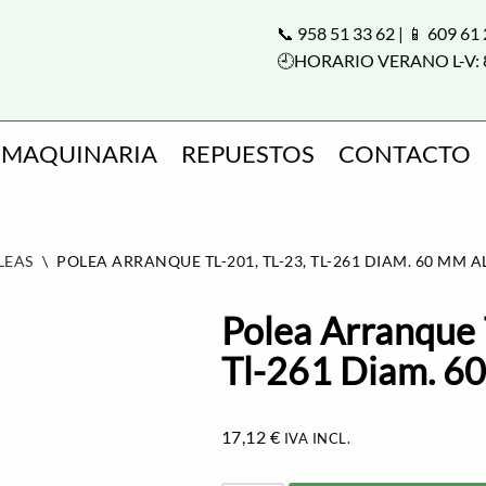
📞 958 51 33 62 | 📱 609 61
🕘HORARIO VERANO L-V: 
MAQUINARIA
REPUESTOS
CONTACTO
LEAS
\
POLEA ARRANQUE TL-201, TL-23, TL-261 DIAM. 60 MM A
Polea Arranque 
Tl-261 Diam. 6
17,12
€
IVA INCL.