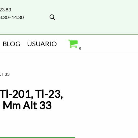
 23 83
8:30–14:30
BLOG
USUARIO
0
LT 33
Tl-201, Tl-23,
0 Mm Alt 33