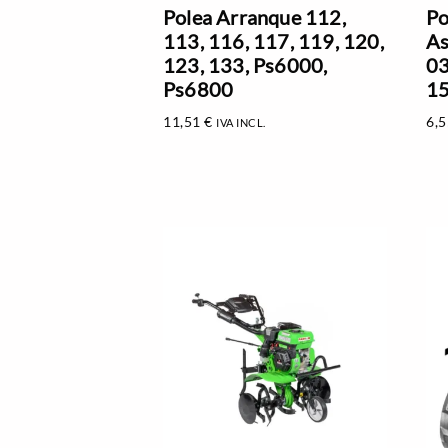
Polea Arranque 112,
Po
113, 116, 117, 119, 120,
A
123, 133, Ps6000,
03
Ps6800
15
11,51
€
6,
IVA INCL.