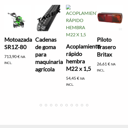
Motoazada
Cadenas
Piloto
Acoplamiento
SR1Z-80
de goma
Trasero
rápido
para
Britax
713,90
€
IVA
hembra
maquinaria
INCL.
26,61
€
IVA
M22 x 1,5
agrícola
INCL.
54,45
€
IVA
INCL.