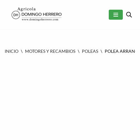
SALTAR
AL
CONTENIDO
INICIO
\
MOTORES Y RECAMBIOS
\
POLEAS
\
POLEA ARRANQUE