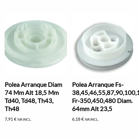
Polea Arranque Diam
Polea Arranque Fs-
74 Mm Alt 18,5 Mm
38,45,46,55,87,90,100,
Td40, Td48, Th43,
Fr-350,450,480 Diam.
Th48
64mm Alt 23,5
7,91
€
6,18
€
IVA INCL.
IVA INCL.