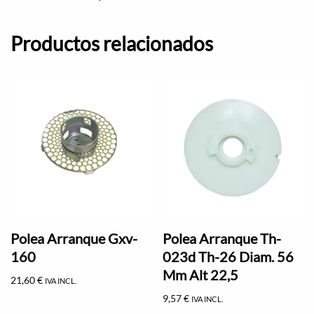
Productos relacionados
Polea Arranque Gxv-
Polea Arranque Th-
160
023d Th-26 Diam. 56
Mm Alt 22,5
21,60
€
IVA INCL.
9,57
€
IVA INCL.