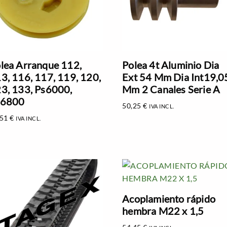
lea Arranque 112,
Polea 4t Aluminio Dia
3, 116, 117, 119, 120,
Ext 54 Mm Dia Int19,0
3, 133, Ps6000,
Mm 2 Canales Serie A
s6800
50,25
€
IVA INCL.
,51
€
IVA INCL.
Acoplamiento rápido
hembra M22 x 1,5