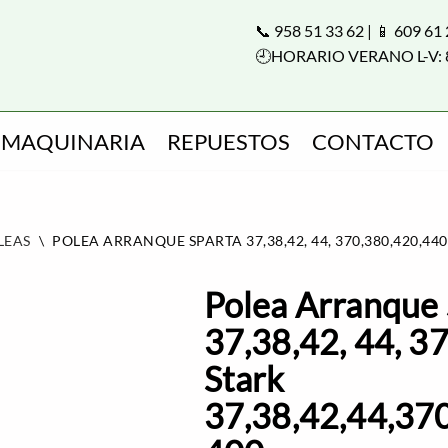
📞 958 51 33 62 | 📱 609 61
🕘HORARIO VERANO L-V: 
MAQUINARIA
REPUESTOS
CONTACTO
LEAS
\
POLEA ARRANQUE SPARTA 37,38,42, 44, 370,380,420,440 
Polea Arranque 
37,38,42, 44, 3
Stark
37,38,42,44,37