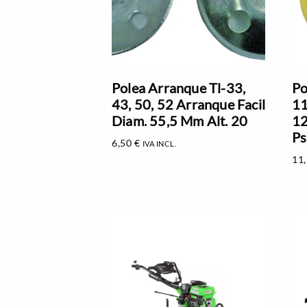
Polea Arranque Tl-33,
Po
43, 50, 52 Arranque Facil
11
Diam. 55,5 Mm Alt. 20
12
P
6,50
€
IVA INCL.
11