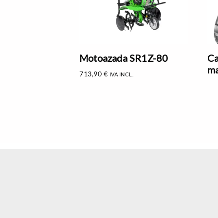
Motoazada SR1Z-80
Ca
ma
713,90
€
IVA INCL.