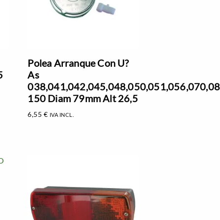
Polea Arranque Con U?
5
As
038,041,042,045,048,050,051,056,070,08s
150 Diam 79mm Alt 26,5
6,55
€
IVA INCL.