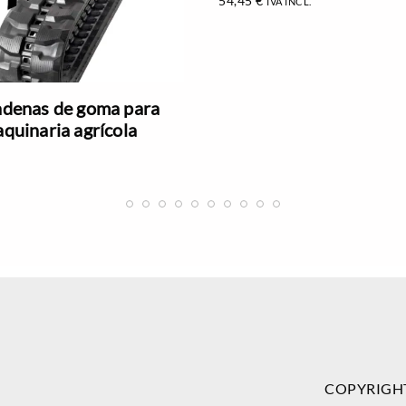
54,45
€
IVA INCL.
denas de goma para
quinaria agrícola
COPYRIGH