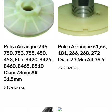
Polea Arranque 746,
Polea Arranque 61,66,
750, 753, 755, 450,
181, 266, 268, 272
453, Efco 8420, 8425,
Diam 73 Mm Alt 39,5
8460, 8465, 8510
7,78
€
IVA INCL.
Diam 73mm Alt
31,5mm
6,18
€
IVA INCL.