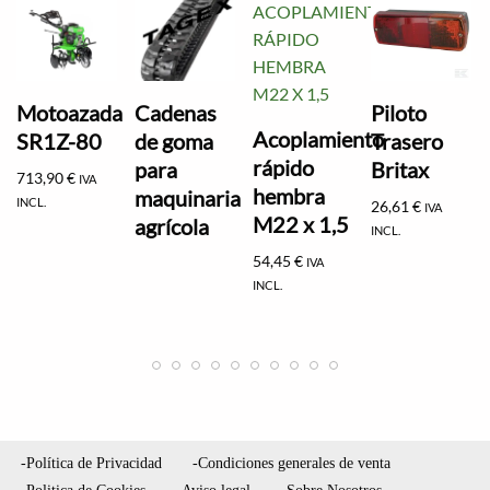
Motoazada
Cadenas
Piloto
Acoplamiento
SR1Z-80
de goma
Trasero
rápido
para
Britax
713,90
€
IVA
hembra
maquinaria
INCL.
26,61
€
IVA
M22 x 1,5
agrícola
INCL.
54,45
€
IVA
INCL.
-Política de Privacidad
-Condiciones generales de venta