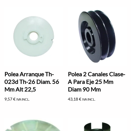
Polea Arranque Th-
Polea 2 Canales Clase-
023d Th-26 Diam. 56
A Para Eje 25 Mm
Mm Alt 22,5
Diam 90 Mm
9,57
€
43,18
€
IVA INCL.
IVA INCL.