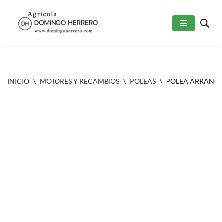
SALTAR
AL
CONTENIDO
INICIO
\
MOTORES Y RECAMBIOS
\
POLEAS
\
POLEA ARRANQUE 