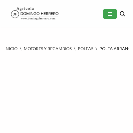
SALTAR
AL
CONTENIDO
INICIO
\
MOTORES Y RECAMBIOS
\
POLEAS
\
POLEA ARRANQUE