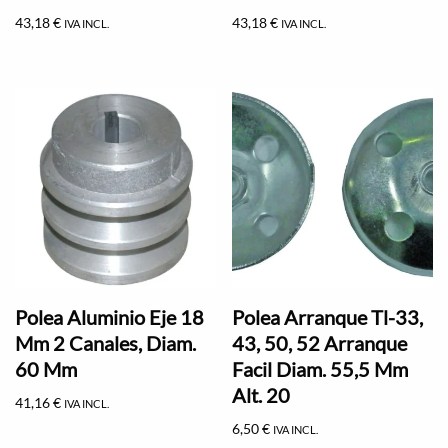
43,18
€
43,18
€
IVA INCL.
IVA INCL.
Polea Aluminio Eje 18
Polea Arranque Tl-33,
Mm 2 Canales, Diam.
43, 50, 52 Arranque
60 Mm
Facil Diam. 55,5 Mm
Alt. 20
41,16
€
IVA INCL.
6,50
€
IVA INCL.