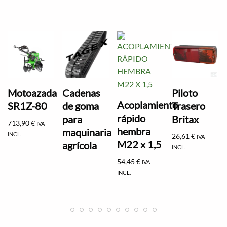
Motoazada
Cadenas
Piloto
Acoplamiento
SR1Z-80
de goma
Trasero
rápido
para
Britax
713,90
€
IVA
hembra
maquinaria
INCL.
26,61
€
IVA
M22 x 1,5
agrícola
INCL.
54,45
€
IVA
INCL.