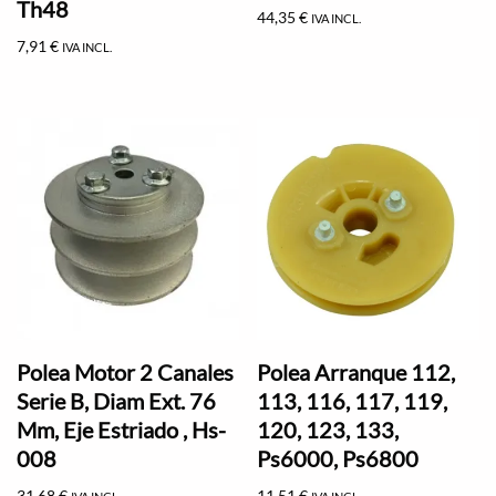
Th48
44,35
€
IVA INCL.
7,91
€
IVA INCL.
Polea Motor 2 Canales
Polea Arranque 112,
Serie B, Diam Ext. 76
113, 116, 117, 119,
Mm, Eje Estriado , Hs-
120, 123, 133,
008
Ps6000, Ps6800
31,68
€
11,51
€