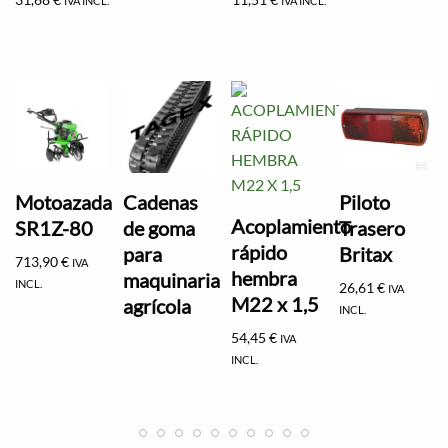
IVA INCL.
IVA INCL.
Motoazada
Cadenas
Piloto
Acoplamiento
SR1Z-80
de goma
Trasero
rápido
para
Britax
713,90
€
IVA
hembra
maquinaria
INCL.
26,61
€
IVA
M22 x 1,5
agrícola
INCL.
54,45
€
IVA
INCL.