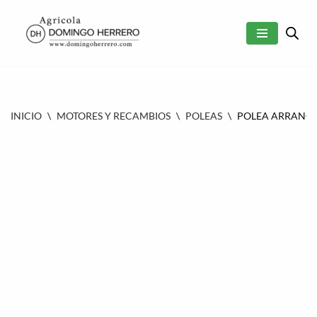
SALTAR
AL
CONTENIDO
INICIO
\
MOTORES Y RECAMBIOS
\
POLEAS
\
POLEA ARRANQUE